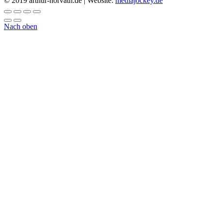
© 2019 arthur-horvath.de | Website:
mediajockey.de
Nach oben